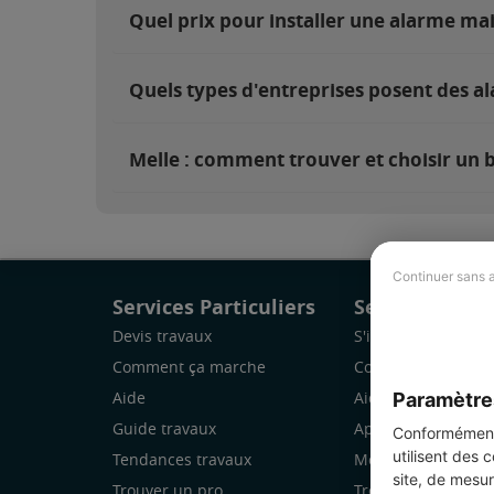
Quel prix pour installer une alarme ma
Quels types d'entreprises posent des al
Melle : comment trouver et choisir un b
Continuer sans 
Services Particuliers
Services Pro
Devis travaux
S'inscrire
Comment ça marche
Comment ça marc
Paramètre
Aide
Aide
Guide travaux
Application Mobile
Conformément 
utilisent des 
Tendances travaux
Mon espace
site, de mesur
Trouver un pro
Trouver des chanti