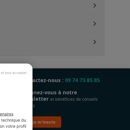
 et tout accepter
Contactez-nous :
09 74 73 85 85
Abonnez-vous à notre
newsletter
et bénéficiez de conseils
gratuits
enaires
t technique du
Je m'inscris
n votre profil