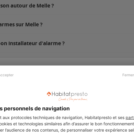
ison autour de Melle ?
armes sur Melle ?
on installateur d'alarme ?
accepter
Fermer
Presse & Partenaires
À propos
Revue de presse
Qui sommes nous ?
he
Kit média
Recrutement
s personnels de navigation
Témoignages
Légal
aux protocoles techniques de navigation, Habitatpresto et ses
part
cookies et technologies similaires afin d’assurer le bon fonctionnemen
Charte cookies
er l’audience de nos contenus, de personnaliser votre expérience selo
ers