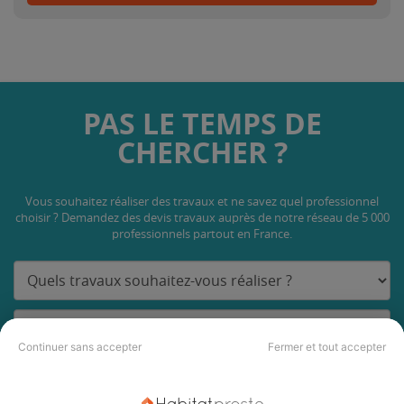
PAS LE TEMPS DE
CHERCHER ?
Vous souhaitez réaliser des travaux et ne savez quel professionnel
choisir ? Demandez des devis travaux
auprès de notre réseau de 5 000
professionnels partout en France.
Continuer sans accepter
Fermer et tout accepter
DEMANDER UN DEVIS