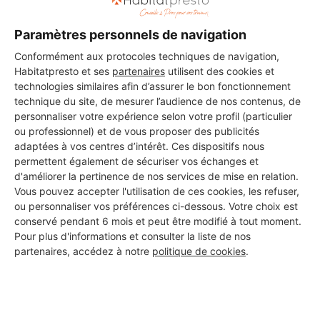
Paramètres personnels de navigation
Les 3 autres Installateurs
Conformément aux protocoles techniques de navigation,
d'alarmes pour vos travaux à
Habitatpresto et ses
partenaires
utilisent des cookies et
technologies similaires afin d’assurer le bon fonctionnement
Bergerac
technique du site, de mesurer l’audience de nos contenus, de
personnaliser votre expérience selon votre profil (particulier
ou professionnel) et de vous proposer des publicités
adaptées à vos centres d’intérêt. Ces dispositifs nous
K 2A
permettent également de sécuriser vos échanges et
Bergerac
d'améliorer la pertinence de nos services de mise en relation.
Vous pouvez accepter l'utilisation de ces cookies, les refuser,
ou personnaliser vos préférences ci-dessous. Votre choix est
21 ans d'expérience
conservé pendant 6 mois et peut être modifié à tout moment.
Pour plus d'informations et consulter la liste de nos
Voir sa fiche
partenaires, accédez à notre
politique de cookies
.
DELAYRE HUGO