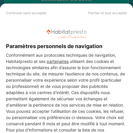
Continuer sans accepter
Fermer et tout accepter
Les 2 autres Installateurs
d'alarmes pour vos travaux à
Paramètres personnels de navigation
Cadaujac
Conformément aux protocoles techniques de navigation,
Habitatpresto et ses
partenaires
utilisent des cookies et
technologies similaires afin d’assurer le bon fonctionnement
technique du site, de mesurer l’audience de nos contenus, de
D2L MULTISERVICES
personnaliser votre expérience selon votre profil (particulier
Cadaujac
ou professionnel) et de vous proposer des publicités
adaptées à vos centres d’intérêt. Ces dispositifs nous
8 ans d'expérience
permettent également de sécuriser vos échanges et
d'améliorer la pertinence de nos services de mise en relation.
Vous pouvez accepter l'utilisation de ces cookies, les refuser,
Voir sa fiche
ou personnaliser vos préférences ci-dessous. Votre choix est
conservé pendant 6 mois et peut être modifié à tout moment.
Pour plus d'informations et consulter la liste de nos