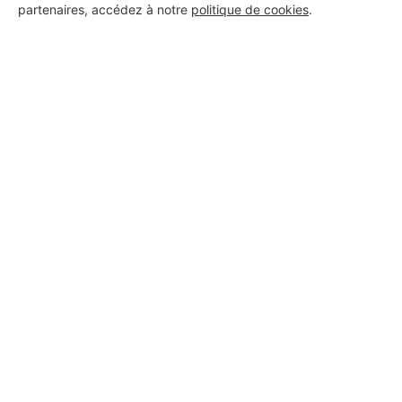
partenaires, accédez à notre
politique de cookies
.
Asly Platrerie Gironde
Cadaujac
2 ans d'expérience
Voir sa fiche
PROFESSIONNEL, VOUS
SOUHAITEZ NOUS
REJOINDRE ?
M'inscrire gratuitement