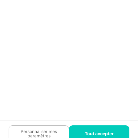
Aide
Témoignages
Guide travaux
Légal
Tendances travaux
Charte cookies
Trouver un pro
Mon espace
Contactez-nous :
09 74 73 85 85
Abonnez-vous à notre newsletter
et bénéficiez de
conseils gratuits
Je m'inscris
Suivez-nous
Votre coach travaux est là
pour vous guider 🛠️
Personnaliser mes
Tout accepter
paramètres