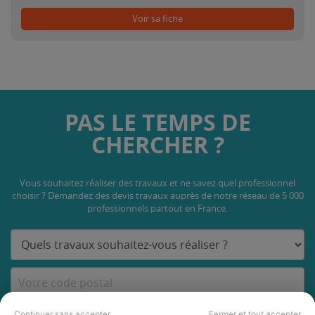
Voir sa fiche
PAS LE TEMPS DE
CHERCHER ?
Vous souhaitez réaliser des travaux et ne savez quel professionnel
choisir ? Demandez des devis travaux
auprès de notre réseau de 5 000
professionnels partout en France.
DEMANDER UN DEVIS
Continuer sans accepter
Fermer et tout accepter