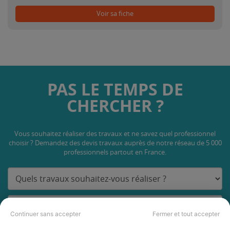
Voir sa fiche
PAS LE TEMPS DE
CHERCHER ?
Vous souhaitez réaliser des travaux et ne savez quel professionnel
choisir ? Demandez des devis travaux
auprès de notre réseau de 5 000
professionnels partout en France.
Continuer sans accepter
Fermer et tout accepter
DEMANDER UN DEVIS