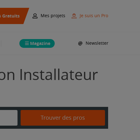
s Gratuits
Mes projets
Je suis un Pro
Magazine
Newsletter
on Installateur
Trouver des pros