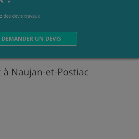
z des devis travaux
.
DEMANDER UN DEVIS
x à Naujan-et-Postiac