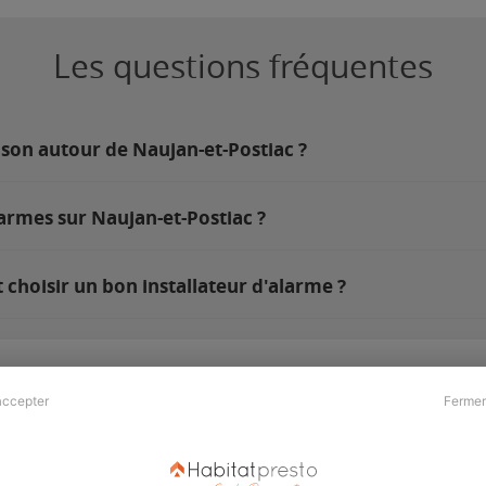
Les questions fréquentes
ison autour de Naujan-et-Postiac ?
armes sur Naujan-et-Postiac ?
choisir un bon installateur d'alarme ?
accepter
Fermer
Presse & Partenaires
À propos
Revue de presse
Qui sommes nous ?