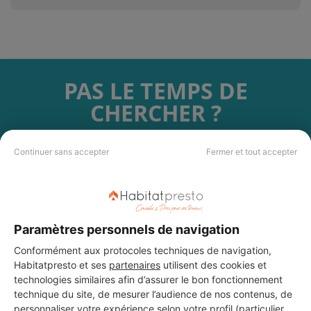
PAS LE TEMPS DE
CHERCHER ?
Vous souhaitez réaliser des travaux et ne savez quel professionnel
Continuer sans accepter
Fermer et tout accepter
choisir ? Demandez des devis travaux
auprès de notre réseau de 5 000
professionnels partout en France.
Paramètres personnels de navigation
Conformément aux protocoles techniques de navigation,
Habitatpresto et ses
partenaires
utilisent des cookies et
DEMANDER UN DEVIS
technologies similaires afin d’assurer le bon fonctionnement
technique du site, de mesurer l’audience de nos contenus, de
personnaliser votre expérience selon votre profil (particulier