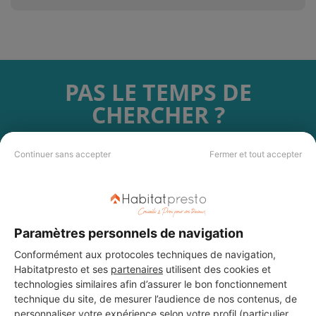
PAS LE TEMPS DE
CHERCHER ?
Vous souhaitez réaliser des travaux et ne savez quel professionnel
Continuer sans accepter
Fermer et tout accepter
choisir ? Demandez des devis travaux
auprès de notre réseau de 5 000
professionnels partout en France.
Paramètres personnels de navigation
Conformément aux protocoles techniques de navigation,
Habitatpresto et ses
partenaires
utilisent des cookies et
DEMANDER UN DEVIS
technologies similaires afin d’assurer le bon fonctionnement
technique du site, de mesurer l’audience de nos contenus, de
personnaliser votre expérience selon votre profil (particulier