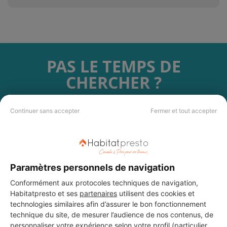
PAS LE TEMPS DE
CHERCHER ?
Vous souhaitez réaliser des travaux et ne savez quel professionnel
Continuer sans accepter
Fermer et tout accepter
choisir ? Demandez des devis travaux
auprès de notre réseau de 5 000
professionnels partout en France.
Paramètres personnels de navigation
Conformément aux protocoles techniques de navigation,
Habitatpresto et ses
partenaires
utilisent des cookies et
DEMANDER UN DEVIS
technologies similaires afin d’assurer le bon fonctionnement
technique du site, de mesurer l’audience de nos contenus, de
personnaliser votre expérience selon votre profil (particulier