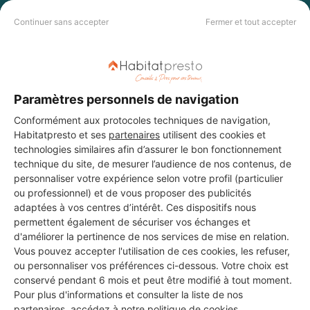
Continuer sans accepter
Fermer et tout accepter
Les 1 autres Installateurs
d'alarmes pour vos travaux à
Paramètres personnels de navigation
Saint-Michel-de-Rieufret
Conformément aux protocoles techniques de navigation,
Habitatpresto et ses
partenaires
utilisent des cookies et
technologies similaires afin d’assurer le bon fonctionnement
technique du site, de mesurer l’audience de nos contenus, de
MT AGENCEMENT
personnaliser votre expérience selon votre profil (particulier
Saint-Michel-de-Rieufret
ou professionnel) et de vous proposer des publicités
adaptées à vos centres d’intérêt. Ces dispositifs nous
permettent également de sécuriser vos échanges et
6 ans d'expérience
d'améliorer la pertinence de nos services de mise en relation.
Vous pouvez accepter l'utilisation de ces cookies, les refuser,
Voir sa fiche
ou personnaliser vos préférences ci-dessous. Votre choix est
conservé pendant 6 mois et peut être modifié à tout moment.
Pour plus d'informations et consulter la liste de nos
partenaires, accédez à notre
politique de cookies
.