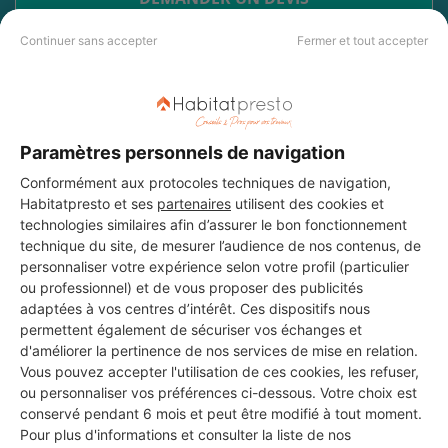
Continuer sans accepter
Fermer et tout accepter
Les 2 autres Installateurs
d'alarmes pour vos travaux à
Paramètres personnels de navigation
Vignonet
Conformément aux protocoles techniques de navigation,
Habitatpresto et ses
partenaires
utilisent des cookies et
technologies similaires afin d’assurer le bon fonctionnement
technique du site, de mesurer l’audience de nos contenus, de
ROYALENERGIE
personnaliser votre expérience selon votre profil (particulier
Vignonet
ou professionnel) et de vous proposer des publicités
adaptées à vos centres d’intérêt. Ces dispositifs nous
permettent également de sécuriser vos échanges et
Voir sa fiche
d'améliorer la pertinence de nos services de mise en relation.
Vous pouvez accepter l'utilisation de ces cookies, les refuser,
ou personnaliser vos préférences ci-dessous. Votre choix est
conservé pendant 6 mois et peut être modifié à tout moment.
CORTEN HABITAT
Pour plus d'informations et consulter la liste de nos