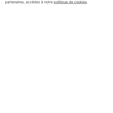
partenaires, accédez à notre
politique de cookies
.
Vignonet
Voir sa fiche
PROFESSIONNEL, VOUS
SOUHAITEZ NOUS
REJOINDRE ?
M'inscrire gratuitement