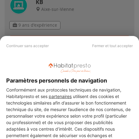
KB
Aixe-sur-Vienne
9 ans d'expérience
Voir sa fiche
Continuer sans accepter
Fermer et tout accepter
Artisan multiservices
Aixe-sur-Vienne
Paramètres personnels de navigation
Conformément aux protocoles techniques de navigation,
Habitatpresto et ses
partenaires
utilisent des cookies et
Voir sa fiche
technologies similaires afin d’assurer le bon fonctionnement
technique du site, de mesurer l’audience de nos contenus, de
personnaliser votre expérience selon votre profil (particulier
ou professionnel) et de vous proposer des publicités
MY Confort Habitat
adaptées à vos centres d’intérêt. Ces dispositifs nous
Aixe-sur-Vienne
permettent également de sécuriser vos échanges et