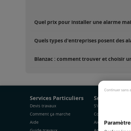
Quel prix pour installer une alarme ma
Quels types d'entreprises posent des al
Blanzac : comment trouver et choisir un
Continuer sans 
Services Particuliers
Services Pro
Devis travaux
S'inscrire
Comment ça marche
Comment ça marc
Paramètre
Aide
Aide
Guide travaux
Application Mobile