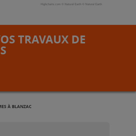
Highcharts.com ©
Natural Earth
©
Natural Earth
VOS TRAVAUX DE
S
MES À BLANZAC