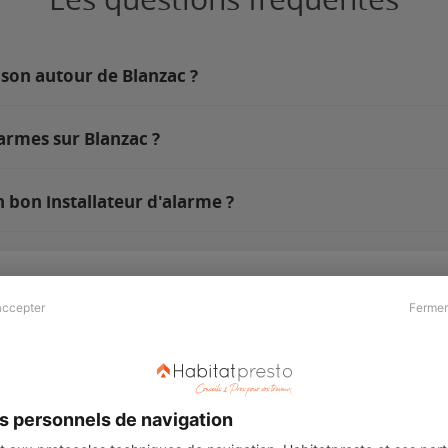
ison autour de Blanzac ?
armes sur Blanzac ?
 bon installateur d'alarme ?
accepter
Fermer
Presse & Partenaires
À propos
Revue de presse
Qui sommes nous ?
he
Kit média
Recrutement
s personnels de navigation
Témoignages
Légal