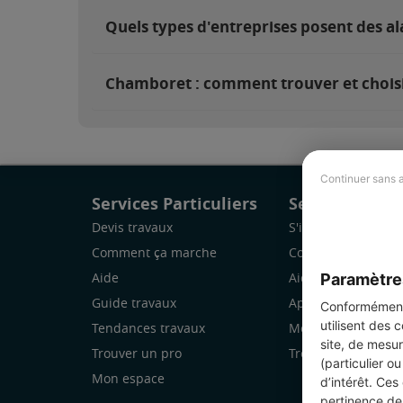
Quels types d'entreprises posent des 
Chamboret : comment trouver et choisir
Continuer sans 
Services Particuliers
Services Pro
Devis travaux
S'inscrire
Comment ça marche
Comment ça marc
Paramètre
Aide
Aide
Guide travaux
Application Mobile
Conformément 
utilisent des 
Tendances travaux
Mon espace
site, de mesur
Trouver un pro
Trouver des chanti
(particulier o
Mon espace
d’intérêt. Ces
pertinence de 