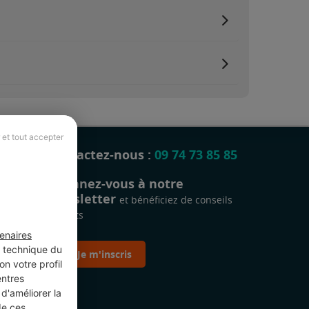
 et tout accepter
Contactez-nous :
09 74 73 85 85
Abonnez-vous à notre
newsletter
et bénéficiez de conseils
gratuits
enaires
t technique du
Je m'inscris
n votre profil
entres
d'améliorer la
de ces