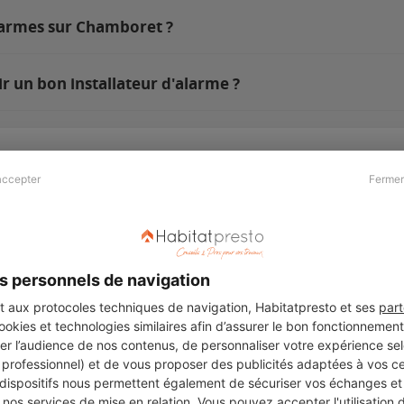
alarmes sur Chamboret ?
 un bon installateur d'alarme ?
accepter
Fermer
Presse & Partenaires
À propos
Revue de presse
Qui sommes nous ?
he
Kit média
Recrutement
s personnels de navigation
Témoignages
Légal
aux protocoles techniques de navigation, Habitatpresto et ses
part
cookies et technologies similaires afin d’assurer le bon fonctionnemen
Charte cookies
er l’audience de nos contenus, de personnaliser votre expérience selo
ers
u professionnel) et de vous proposer des publicités adaptées à vos c
 dispositifs nous permettent également de sécuriser vos échanges et 
nos services de mise en relation. Vous pouvez accepter l'utilisation 