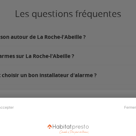
Les questions fréquentes
son autour de La Roche-l'Abeille ?
armes sur La Roche-l'Abeille ?
 choisir un bon installateur d'alarme ?
accepter
Fermer
Presse & Partenaires
À propos
Revue de presse
Qui sommes nous ?
he
Kit média
Recrutement