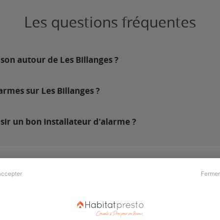
Les questions fréquentes
son autour de Les Billanges ?
armes sur Les Billanges ?
sir un bon installateur d'alarme ?
accepter
Fermer
Presse & Partenaires
À propos
Revue de presse
Qui sommes nous ?
he
Kit média
Recrutement