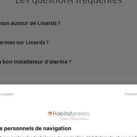
ison autour de Linards ?
armes sur Linards ?
 bon installateur d'alarme ?
accepter
Fermer
Presse & Partenaires
À propos
Revue de presse
Qui sommes nous ?
he
Kit média
Recrutement
s personnels de navigation
Témoignages
Légal