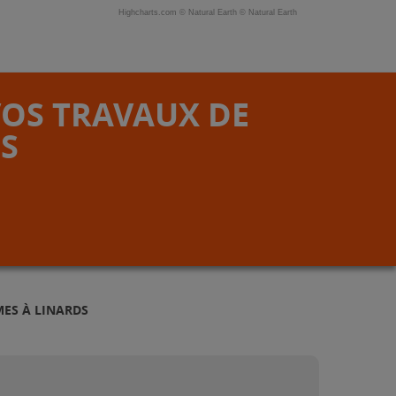
Highcharts.com ©
Natural Earth
©
Natural Earth
VOS TRAVAUX DE
S
MES À LINARDS