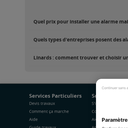
Quel prix pour installer une alarme ma
Quels types d'entreprises posent des al
Linards : comment trouver et choisir un
Continuer sans 
Services Particuliers
Services Pro
Devis travaux
S'inscrire
Comment ça marche
Comment ça marc
Paramètre
Aide
Aide
Guide travaux
Application Mobile