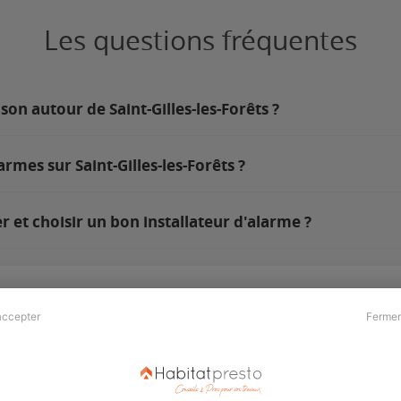
Les questions fréquentes
on autour de Saint-Gilles-les-Forêts ?
rmes sur Saint-Gilles-les-Forêts ?
r et choisir un bon installateur d'alarme ?
accepter
Fermer
Presse & Partenaires
À propos
Revue de presse
Qui sommes nous ?
he
Kit média
Recrutement