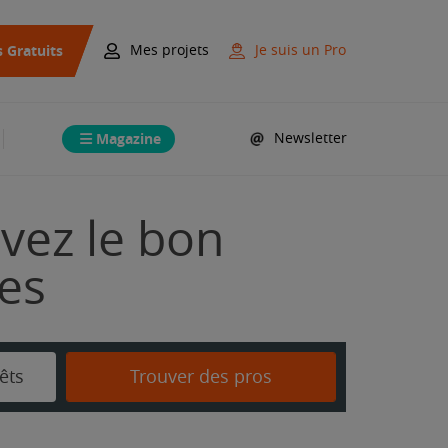
s Gratuits
Mes projets
Je suis un Pro
Magazine
Newsletter
uvez le bon
mes
êts
Trouver des pros