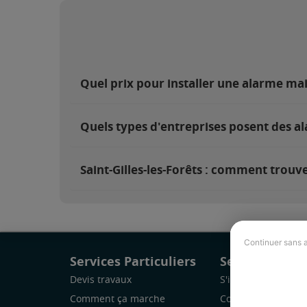
Quel prix pour installer une alarme mais
Quels types d'entreprises posent des ala
Saint-Gilles-les-Forêts : comment trouve
Continuer sans 
Services Particuliers
Services Pro
Devis travaux
S'inscrire
Comment ça marche
Comment ça marc