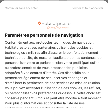
Continuer sans accepter
Fermer et tout accepter
Aucun autre professionnel disponible dans cette zone
Paramètres personnels de navigation
géographique.
Conformément aux protocoles techniques de navigation,
Habitatpresto et ses
partenaires
utilisent des cookies et
technologies similaires afin d’assurer le bon fonctionnement
technique du site, de mesurer l’audience de nos contenus, de
PROFESSIONNEL, VOUS
personnaliser votre expérience selon votre profil (particulier
ou professionnel) et de vous proposer des publicités
SOUHAITEZ NOUS
adaptées à vos centres d’intérêt. Ces dispositifs nous
REJOINDRE ?
permettent également de sécuriser vos échanges et
d'améliorer la pertinence de nos services de mise en relation.
Vous pouvez accepter l'utilisation de ces cookies, les refuser,
ou personnaliser vos préférences ci-dessous. Votre choix est
M'inscrire gratuitement
conservé pendant 6 mois et peut être modifié à tout moment.
Pour plus d'informations et consulter la liste de nos