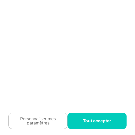
Guide travaux
Légal
Tendances travaux
Charte cookies
Trouver un pro
Mon espace
Contactez-nous :
09 74 73 85 85
Abonnez-vous à notre newsletter
et bénéficiez de
conseils gratuits
Je m'inscris
Suivez-nous
Votre coach travaux est là
pour vous guider 🛠️
Personnaliser mes
Tout accepter
paramètres
Plan du site
Confidentialité