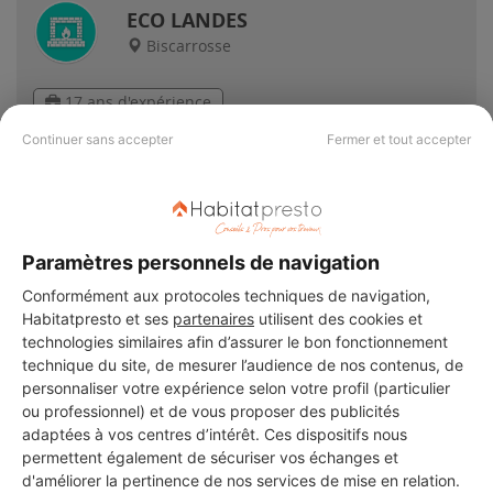
ECO LANDES
Biscarrosse
17 ans d'expérience
Continuer sans accepter
Fermer et tout accepter
Voir sa fiche
Paramètres personnels de navigation
Conformément aux protocoles techniques de navigation,
PAS LE TEMPS DE
Habitatpresto et ses
partenaires
utilisent des cookies et
CHERCHER ?
technologies similaires afin d’assurer le bon fonctionnement
technique du site, de mesurer l’audience de nos contenus, de
personnaliser votre expérience selon votre profil (particulier
ou professionnel) et de vous proposer des publicités
Vous souhaitez réaliser des travaux et ne savez quel professionnel
adaptées à vos centres d’intérêt. Ces dispositifs nous
choisir ? Demandez des devis travaux
auprès de notre réseau de 5 000
professionnels partout en France.
permettent également de sécuriser vos échanges et
d'améliorer la pertinence de nos services de mise en relation.