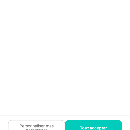
Aide
Témoignages
Guide travaux
Légal
Tendances travaux
Charte cookies
Trouver un pro
Mon espace
Contactez-nous :
09 74 73 85 85
Abonnez-vous à notre newsletter
et bénéficiez de
conseils gratuits
Je m'inscris
Suivez-nous
Votre coach travaux est là
pour vous guider 🛠️
Personnaliser mes
Tout accepter
paramètres