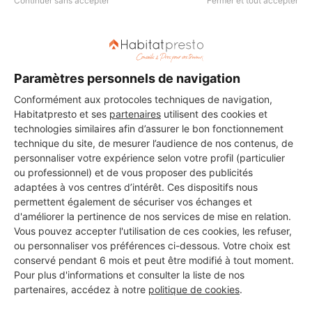
Continuer sans accepter
Fermer et tout accepter
Les 3 autres Installateurs
d'alarmes pour vos travaux à
Paramètres personnels de navigation
Saint-Pée-sur-Nivelle
Conformément aux protocoles techniques de navigation,
Habitatpresto et ses
partenaires
utilisent des cookies et
technologies similaires afin d’assurer le bon fonctionnement
technique du site, de mesurer l’audience de nos contenus, de
Goyenaga eric
personnaliser votre expérience selon votre profil (particulier
Saint-Pée-sur-Nivelle
ou professionnel) et de vous proposer des publicités
adaptées à vos centres d’intérêt. Ces dispositifs nous
permettent également de sécuriser vos échanges et
5 ans d'expérience
d'améliorer la pertinence de nos services de mise en relation.
Vous pouvez accepter l'utilisation de ces cookies, les refuser,
Voir sa fiche
ou personnaliser vos préférences ci-dessous. Votre choix est
conservé pendant 6 mois et peut être modifié à tout moment.
Pour plus d'informations et consulter la liste de nos
partenaires, accédez à notre
politique de cookies
.
Castan