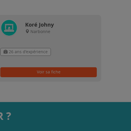
Koré Johny
Narbonne
26 ans d'expérience
Voir sa fiche
 ?