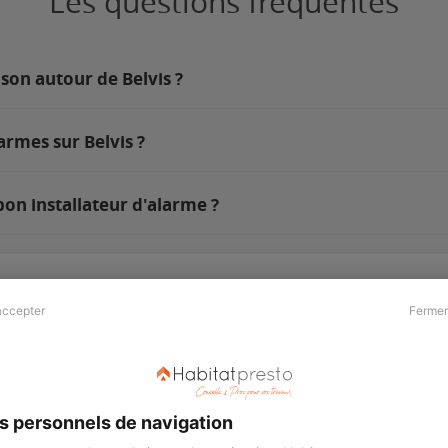
Les questions fréquentes
son autour de Belvis ?
armes sur Belvis ?
bon installateur d'alarme ?
accepter
Fermer
Presse & Partenaires
À propos
Revue de presse
Qui sommes nous ?
he
Kit média
Recrutement
s personnels de navigation
Témoignages