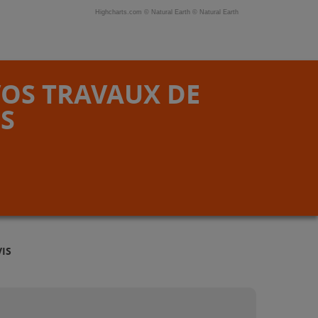
Highcharts.com ©
Natural Earth
©
Natural Earth
VOS TRAVAUX DE
S
IS