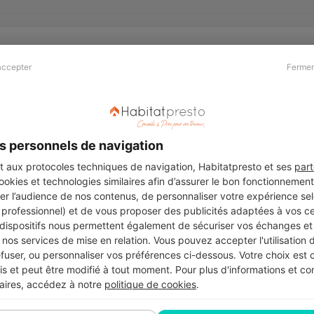
accepter
Fermer
Presse & Partenaires
À propos
Revue de presse
Qui sommes nous ?
he
Kit média
Recrutement
s personnels de navigation
Témoignages
Légal
aux protocoles techniques de navigation, Habitatpresto et ses
part
cookies et technologies similaires afin d’assurer le bon fonctionnemen
Charte cookies
er l’audience de nos contenus, de personnaliser votre expérience selo
ers
u professionnel) et de vous proposer des publicités adaptées à vos c
 dispositifs nous permettent également de sécuriser vos échanges et 
nos services de mise en relation. Vous pouvez accepter l'utilisation 
efuser, ou personnaliser vos préférences ci-dessous. Votre choix est
Suivez-nous
 et peut être modifié à tout moment. Pour plus d'informations et cons
aires, accédez à notre
politique de cookies
.