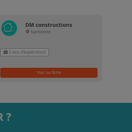
DM constructions
Narbonne
5 ans d'expérience
Voir sa fiche
 ?