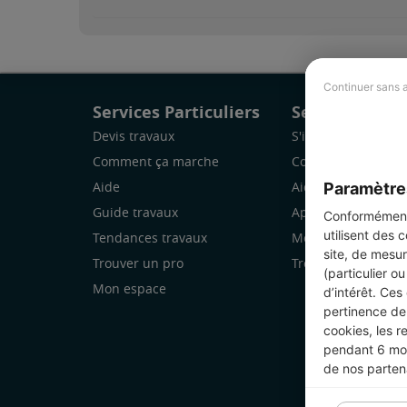
Continuer sans 
Services Particuliers
Services Pro
Devis travaux
S'inscrire
Comment ça marche
Comment ça marc
Paramètre
Aide
Aide
Guide travaux
Application Mobile
Conformément 
utilisent des 
Tendances travaux
Mon espace
site, de mesur
Trouver un pro
Trouver des chanti
(particulier o
Mon espace
d’intérêt. Ces
pertinence de 
cookies, les r
pendant 6 mois
de nos parten