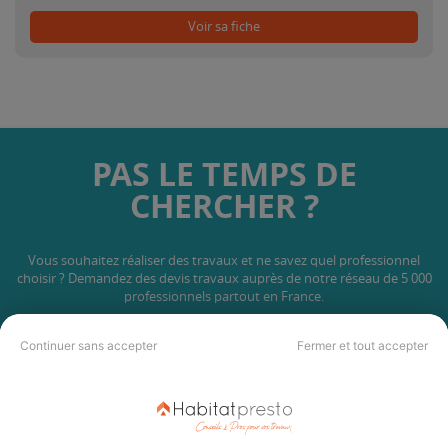
Voir sa fiche
PAS LE TEMPS DE
CHERCHER ?
Vous souhaitez réaliser des travaux et ne savez quel professionnel
choisir ? Demandez des devis travaux
auprès de notre réseau de 5 000
professionnels partout en France.
Continuer sans accepter
Fermer et tout accepter
DEMANDER UN DEVIS