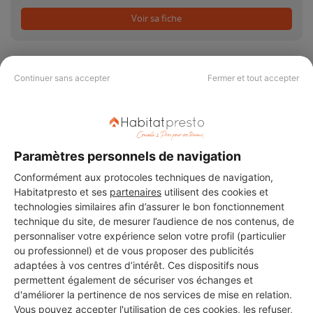
Voir sa fiche
Continuer sans accepter
Fermer et tout accepter
PAS LE TEMPS DE
CHERCHER ?
Paramètres personnels de navigation
Conformément aux protocoles techniques de navigation,
Vous souhaitez réaliser des travaux et ne savez quel professionnel
Habitatpresto et ses
partenaires
utilisent des cookies et
choisir ? Demandez des devis travaux
auprès de notre réseau de 5 000
technologies similaires afin d’assurer le bon fonctionnement
professionnels partout en France.
technique du site, de mesurer l’audience de nos contenus, de
personnaliser votre expérience selon votre profil (particulier
ou professionnel) et de vous proposer des publicités
adaptées à vos centres d’intérêt. Ces dispositifs nous
permettent également de sécuriser vos échanges et
d'améliorer la pertinence de nos services de mise en relation.
Vous pouvez accepter l'utilisation de ces cookies, les refuser,
DEMANDER UN DEVIS