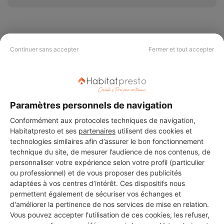
Continuer sans accepter
Fermer et tout accepter
PAS LE TEMPS DE
CHERCHER ?
Paramètres personnels de navigation
Vous souhaitez réaliser des travaux et ne savez quel professionnel
choisir ? Demandez des devis travaux
auprès de notre réseau de 5 000
Conformément aux protocoles techniques de navigation,
professionnels partout en France.
Habitatpresto et ses
partenaires
utilisent des cookies et
technologies similaires afin d’assurer le bon fonctionnement
technique du site, de mesurer l’audience de nos contenus, de
personnaliser votre expérience selon votre profil (particulier
ou professionnel) et de vous proposer des publicités
adaptées à vos centres d’intérêt. Ces dispositifs nous
permettent également de sécuriser vos échanges et
DEMANDER UN DEVIS
d'améliorer la pertinence de nos services de mise en relation.
Vous pouvez accepter l'utilisation de ces cookies, les refuser,