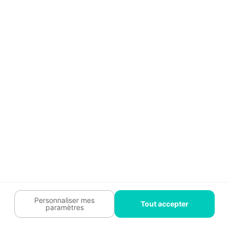
Guide travaux
Légal
Tendances travaux
Charte cookies
Trouver un pro
Mon espace
Contactez-nous :
09 74 73 85 85
Abonnez-vous à notre newsletter
et bénéficiez de
conseils gratuits
Je m'inscris
Suivez-nous
Votre coach travaux est là
pour vous guider 🛠️
Personnaliser mes
Tout accepter
paramètres
Plan du site
Confidentialité