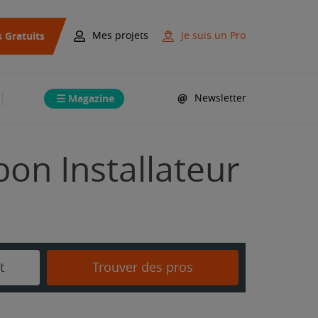
s Gratuits
Mes projets
Je suis un Pro
Magazine
Newsletter
bon Installateur
t
Trouver des pros