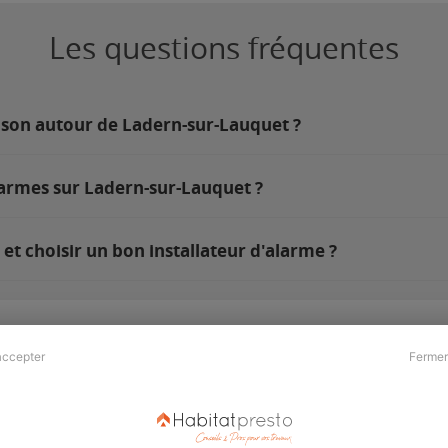
Les questions fréquentes
ison autour de Ladern-sur-Lauquet ?
larmes sur Ladern-sur-Lauquet ?
t choisir un bon installateur d'alarme ?
accepter
Fermer
Presse & Partenaires
À propos
Revue de presse
Qui sommes nous ?
he
Kit média
Recrutement