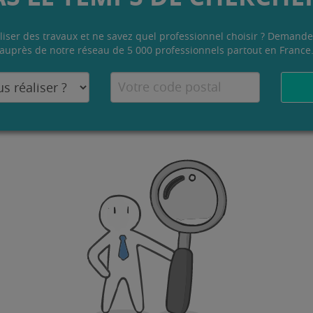
liser des travaux et ne savez quel professionnel choisir ? Demande
auprès de notre réseau de 5 000 professionnels partout en France