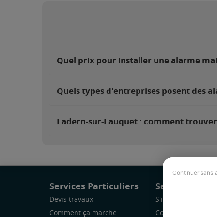
Quel prix pour installer une alarme ma
Quels types d'entreprises posent des a
Ladern-sur-Lauquet : comment trouver e
Continuer sans 
Services Particuliers
Services Pro
Devis travaux
S'inscrire
Comment ça marche
Comment ça marc