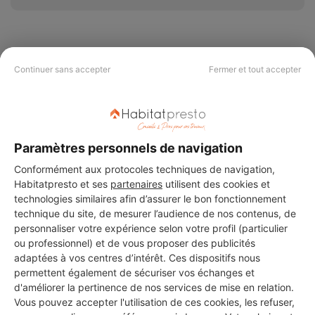
Continuer sans accepter
Fermer et tout accepter
PAS LE TEMPS DE
CHERCHER ?
Paramètres personnels de navigation
Vous souhaitez réaliser des travaux et ne savez quel professionnel
choisir ? Demandez des devis travaux
auprès de notre réseau de 5 000
Conformément aux protocoles techniques de navigation,
professionnels partout en France.
Habitatpresto et ses
partenaires
utilisent des cookies et
technologies similaires afin d’assurer le bon fonctionnement
technique du site, de mesurer l’audience de nos contenus, de
personnaliser votre expérience selon votre profil (particulier
ou professionnel) et de vous proposer des publicités
adaptées à vos centres d’intérêt. Ces dispositifs nous
permettent également de sécuriser vos échanges et
DEMANDER UN DEVIS
d'améliorer la pertinence de nos services de mise en relation.
Vous pouvez accepter l'utilisation de ces cookies, les refuser,