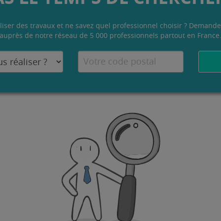
liser des travaux et ne savez quel professionnel choisir ? Demande
auprès de notre réseau de 5 000 professionnels partout en France