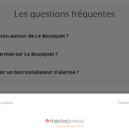
Les questions fréquentes
ison autour de Le Bousquet ?
larmes sur Le Bousquet ?
ir un bon installateur d'alarme ?
accepter
Fermer
Presse & Partenaires
À propos
Revue de presse
Qui sommes nous ?
he
Kit média
Recrutement