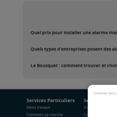
Quel prix pour installer une alarme ma
Quels types d'entreprises posent des a
Le Bousquet : comment trouver et chois
Continuer sans 
Services Particuliers
Services Pro
Devis travaux
S'inscrire
Comment ça marche
Comment ça marc