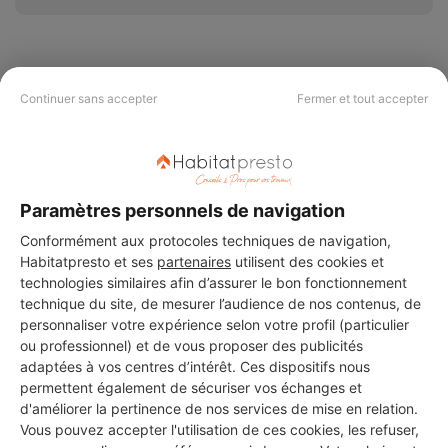
Continuer sans accepter
Fermer et tout accepter
PAS LE TEMPS DE
CHERCHER ?
Paramètres personnels de navigation
Vous souhaitez réaliser des travaux et ne savez quel professionnel
choisir ? Demandez des devis travaux
auprès de notre réseau de 5 000
Conformément aux protocoles techniques de navigation,
professionnels partout en France.
Habitatpresto et ses
partenaires
utilisent des cookies et
technologies similaires afin d’assurer le bon fonctionnement
technique du site, de mesurer l’audience de nos contenus, de
personnaliser votre expérience selon votre profil (particulier
ou professionnel) et de vous proposer des publicités
adaptées à vos centres d’intérêt. Ces dispositifs nous
permettent également de sécuriser vos échanges et
DEMANDER UN DEVIS
d'améliorer la pertinence de nos services de mise en relation.
Vous pouvez accepter l'utilisation de ces cookies, les refuser,