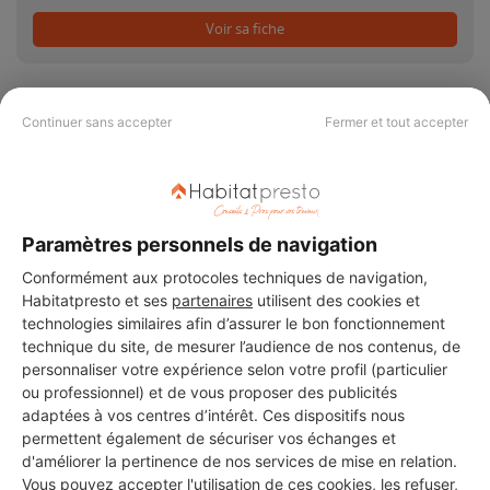
Voir sa fiche
Continuer sans accepter
Fermer et tout accepter
PAS LE TEMPS DE
CHERCHER ?
Paramètres personnels de navigation
Conformément aux protocoles techniques de navigation,
Vous souhaitez réaliser des travaux et ne savez quel professionnel
Habitatpresto et ses
partenaires
utilisent des cookies et
choisir ? Demandez des devis travaux
auprès de notre réseau de 5 000
technologies similaires afin d’assurer le bon fonctionnement
professionnels partout en France.
technique du site, de mesurer l’audience de nos contenus, de
personnaliser votre expérience selon votre profil (particulier
ou professionnel) et de vous proposer des publicités
adaptées à vos centres d’intérêt. Ces dispositifs nous
permettent également de sécuriser vos échanges et
d'améliorer la pertinence de nos services de mise en relation.
Vous pouvez accepter l'utilisation de ces cookies, les refuser,
DEMANDER UN DEVIS