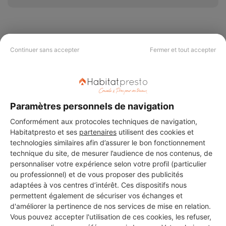
Continuer sans accepter
Fermer et tout accepter
PAS LE TEMPS DE
CHERCHER ?
Paramètres personnels de navigation
Vous souhaitez réaliser des travaux et ne savez quel professionnel
choisir ? Demandez des devis travaux
auprès de notre réseau de 5 000
Conformément aux protocoles techniques de navigation,
professionnels partout en France.
Habitatpresto et ses
partenaires
utilisent des cookies et
technologies similaires afin d’assurer le bon fonctionnement
technique du site, de mesurer l’audience de nos contenus, de
personnaliser votre expérience selon votre profil (particulier
ou professionnel) et de vous proposer des publicités
adaptées à vos centres d’intérêt. Ces dispositifs nous
permettent également de sécuriser vos échanges et
DEMANDER UN DEVIS
d'améliorer la pertinence de nos services de mise en relation.
Vous pouvez accepter l'utilisation de ces cookies, les refuser,