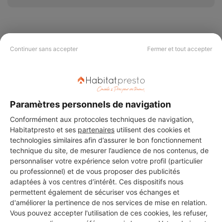
Continuer sans accepter
Fermer et tout accepter
PAS LE TEMPS DE
CHERCHER ?
Paramètres personnels de navigation
Vous souhaitez réaliser des travaux et ne savez quel professionnel
choisir ? Demandez des devis travaux
auprès de notre réseau de 5 000
Conformément aux protocoles techniques de navigation,
professionnels partout en France.
Habitatpresto et ses
partenaires
utilisent des cookies et
technologies similaires afin d’assurer le bon fonctionnement
technique du site, de mesurer l’audience de nos contenus, de
personnaliser votre expérience selon votre profil (particulier
ou professionnel) et de vous proposer des publicités
adaptées à vos centres d’intérêt. Ces dispositifs nous
permettent également de sécuriser vos échanges et
DEMANDER UN DEVIS
d'améliorer la pertinence de nos services de mise en relation.
Vous pouvez accepter l'utilisation de ces cookies, les refuser,