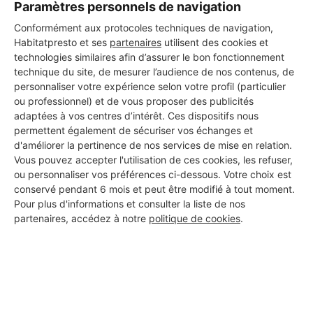
Paramètres personnels de navigation
Conformément aux protocoles techniques de navigation,
Habitatpresto et ses
partenaires
utilisent des cookies et
technologies similaires afin d’assurer le bon fonctionnement
Les 1 autres Installateurs
technique du site, de mesurer l’audience de nos contenus, de
personnaliser votre expérience selon votre profil (particulier
d'alarmes pour vos travaux à
ou professionnel) et de vous proposer des publicités
Port-la-Nouvelle
adaptées à vos centres d’intérêt. Ces dispositifs nous
permettent également de sécuriser vos échanges et
d'améliorer la pertinence de nos services de mise en relation.
Vous pouvez accepter l'utilisation de ces cookies, les refuser,
BC ELEC
ou personnaliser vos préférences ci-dessous. Votre choix est
conservé pendant 6 mois et peut être modifié à tout moment.
Port-la-Nouvelle
Pour plus d'informations et consulter la liste de nos
partenaires, accédez à notre
politique de cookies
.
7 ans d'expérience
Voir sa fiche