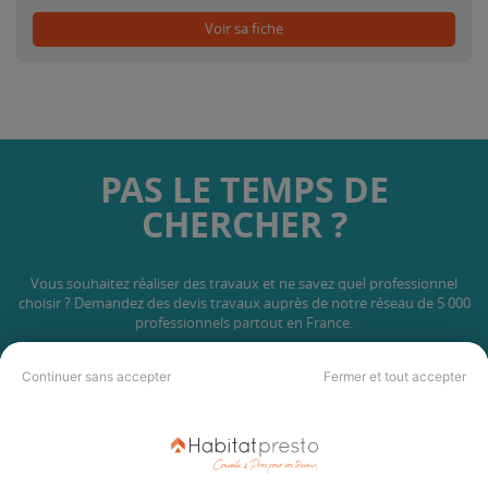
Voir sa fiche
PAS LE TEMPS DE
CHERCHER ?
Vous souhaitez réaliser des travaux et ne savez quel professionnel
choisir ? Demandez des devis travaux
auprès de notre réseau de 5 000
professionnels partout en France.
Continuer sans accepter
Fermer et tout accepter
DEMANDER UN DEVIS