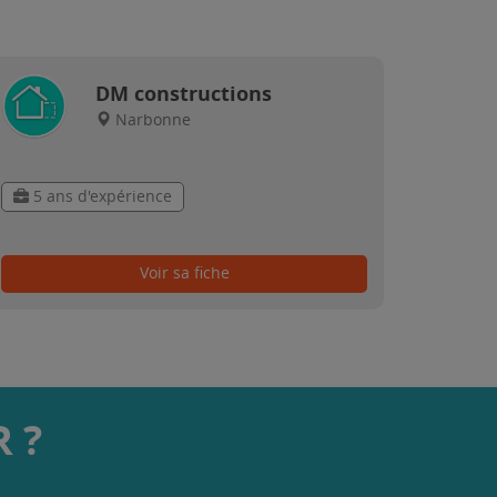
DM constructions
Narbonne
5 ans d'expérience
Voir sa fiche
 ?