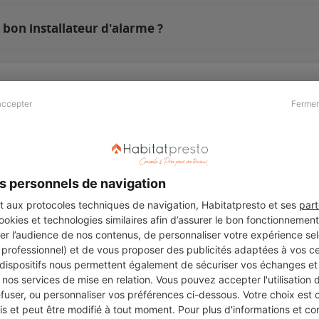
bon installateur d'alarme ?
accepter
Fermer
Presse & Partenaires
À propos
Revue de presse
Qui sommes nous ?
he
Kit média
Recrutement
s personnels de navigation
Témoignages
Légal
aux protocoles techniques de navigation, Habitatpresto et ses
part
cookies et technologies similaires afin d’assurer le bon fonctionnemen
Charte cookies
er l’audience de nos contenus, de personnaliser votre expérience selo
ers
u professionnel) et de vous proposer des publicités adaptées à vos c
 dispositifs nous permettent également de sécuriser vos échanges et 
nos services de mise en relation. Vous pouvez accepter l'utilisation 
efuser, ou personnaliser vos préférences ci-dessous. Votre choix est
Suivez-nous
 et peut être modifié à tout moment. Pour plus d'informations et cons