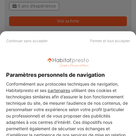
5 ans d'expérience
Voir sa fiche
Continuer sans accepter
Fermer et tout accepter
PAS LE TEMPS DE
CHERCHER ?
Paramètres personnels de navigation
Conformément aux protocoles techniques de navigation,
Habitatpresto et ses
partenaires
utilisent des cookies et
Vous souhaitez réaliser des travaux et ne savez quel professionnel
technologies similaires afin d’assurer le bon fonctionnement
choisir ? Demandez des devis travaux
auprès de notre réseau de 5 000
technique du site, de mesurer l’audience de nos contenus, de
professionnels partout en France.
personnaliser votre expérience selon votre profil (particulier
ou professionnel) et de vous proposer des publicités
adaptées à vos centres d’intérêt. Ces dispositifs nous
permettent également de sécuriser vos échanges et
d'améliorer la pertinence de nos services de mise en relation.