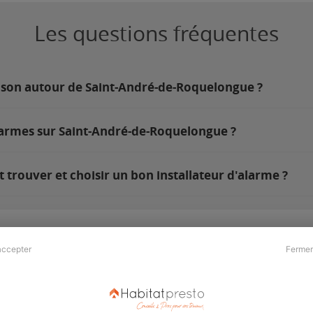
Les questions fréquentes
aison autour de Saint-André-de-Roquelongue ?
larmes sur Saint-André-de-Roquelongue ?
rouver et choisir un bon installateur d'alarme ?
accepter
Fermer
Presse & Partenaires
À propos
Revue de presse
Qui sommes nous ?
he
Kit média
Recrutement