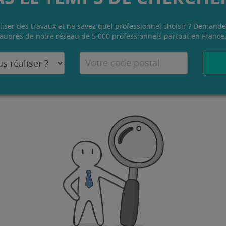
liser des travaux et ne savez quel professionnel choisir ? Demande
auprès de notre réseau de 5 000 professionnels partout en France