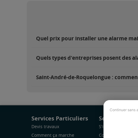
Quel prix pour installer une alarme m
Quels types d'entreprises posent des a
Saint-André-de-Roquelongue : comment t
Continuer sans 
Services Particuliers
Services Pro
Devis travaux
S'inscrire
Comment ça marche
Comment ça marc