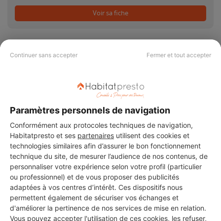
Voir sa fiche
Continuer sans accepter
Fermer et tout accepter
PAS LE TEMPS DE
CHERCHER ?
Paramètres personnels de navigation
Conformément aux protocoles techniques de navigation,
Vous souhaitez réaliser des travaux et ne savez quel professionnel
Habitatpresto et ses
partenaires
utilisent des cookies et
choisir ? Demandez des devis travaux
auprès de notre réseau de 5 000
technologies similaires afin d’assurer le bon fonctionnement
professionnels partout en France.
technique du site, de mesurer l’audience de nos contenus, de
personnaliser votre expérience selon votre profil (particulier
ou professionnel) et de vous proposer des publicités
adaptées à vos centres d’intérêt. Ces dispositifs nous
permettent également de sécuriser vos échanges et
d'améliorer la pertinence de nos services de mise en relation.
Vous pouvez accepter l'utilisation de ces cookies, les refuser,
DEMANDER UN DEVIS