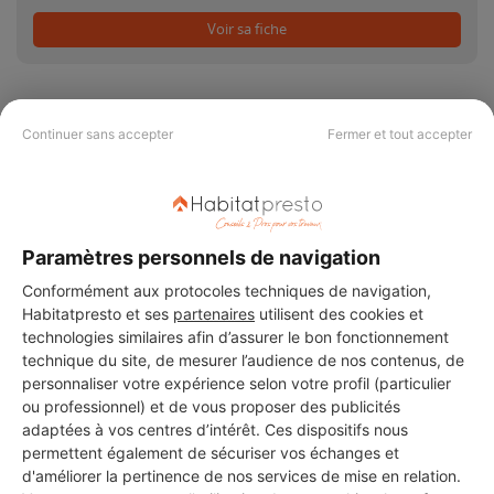
Voir sa fiche
Continuer sans accepter
Fermer et tout accepter
PAS LE TEMPS DE
CHERCHER ?
Paramètres personnels de navigation
Vous souhaitez réaliser des travaux et ne savez quel professionnel
Conformément aux protocoles techniques de navigation,
choisir ? Demandez des devis travaux
auprès de notre réseau de 5 000
Habitatpresto et ses
partenaires
utilisent des cookies et
professionnels partout en France.
technologies similaires afin d’assurer le bon fonctionnement
technique du site, de mesurer l’audience de nos contenus, de
personnaliser votre expérience selon votre profil (particulier
ou professionnel) et de vous proposer des publicités
adaptées à vos centres d’intérêt. Ces dispositifs nous
permettent également de sécuriser vos échanges et
d'améliorer la pertinence de nos services de mise en relation.
DEMANDER UN DEVIS