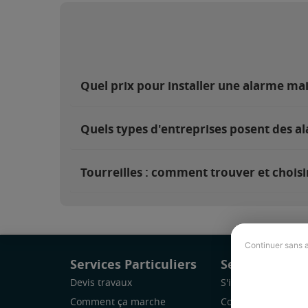
Quel prix pour installer une alarme mai
Quels types d'entreprises posent des al
Tourreilles : comment trouver et choisi
Continuer sans 
Services Particuliers
Services Pro
Devis travaux
S'inscrire
Comment ça marche
Comment ça marc