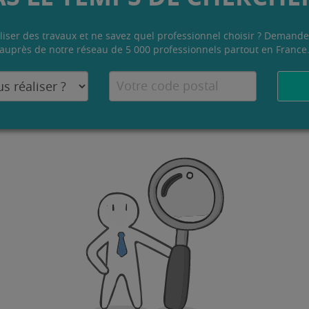
liser des travaux et ne savez quel professionnel choisir ? Demande
auprès de notre réseau de 5 000 professionnels partout en France