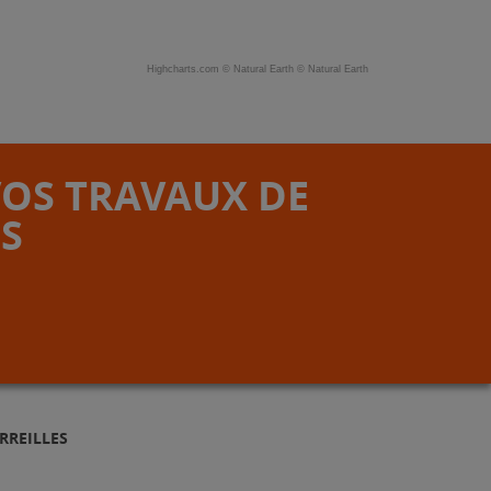
Highcharts.com ©
Natural Earth
©
Natural Earth
VOS TRAVAUX DE
S
RREILLES