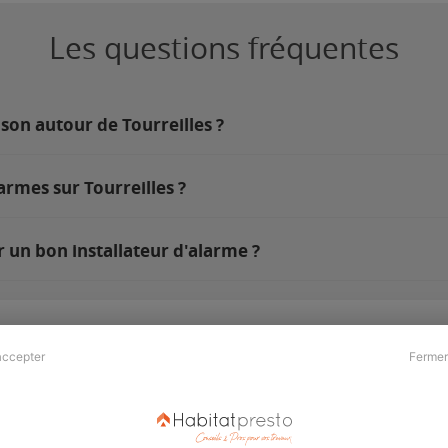
Les questions fréquentes
son autour de Tourreilles ?
armes sur Tourreilles ?
r un bon installateur d'alarme ?
accepter
Fermer
Presse & Partenaires
À propos
Revue de presse
Qui sommes nous ?
he
Kit média
Recrutement