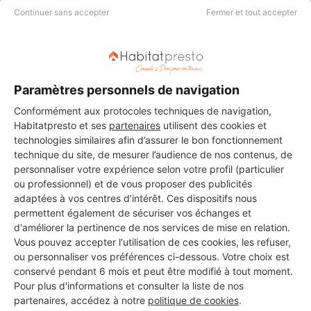
Continuer sans accepter
Fermer et tout accepter
Les 3 autres Installateurs
Paramètres personnels de navigation
d'alarmes pour vos travaux à
Conformément aux protocoles techniques de navigation,
Villemoustaussou
Habitatpresto et ses
partenaires
utilisent des cookies et
technologies similaires afin d’assurer le bon fonctionnement
technique du site, de mesurer l’audience de nos contenus, de
personnaliser votre expérience selon votre profil (particulier
lavieille électricité
ou professionnel) et de vous proposer des publicités
Villemoustaussou
adaptées à vos centres d’intérêt. Ces dispositifs nous
permettent également de sécuriser vos échanges et
4 ans d'expérience
d'améliorer la pertinence de nos services de mise en relation.
Vous pouvez accepter l'utilisation de ces cookies, les refuser,
ou personnaliser vos préférences ci-dessous. Votre choix est
Voir sa fiche
conservé pendant 6 mois et peut être modifié à tout moment.
Pour plus d'informations et consulter la liste de nos
partenaires, accédez à notre
politique de cookies
.