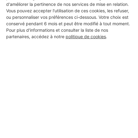
PROFESSIONNEL, VOUS
d'améliorer la pertinence de nos services de mise en relation.
SOUHAITEZ NOUS
Vous pouvez accepter l'utilisation de ces cookies, les refuser,
ou personnaliser vos préférences ci-dessous. Votre choix est
REJOINDRE ?
conservé pendant 6 mois et peut être modifié à tout moment.
Pour plus d'informations et consulter la liste de nos
partenaires, accédez à notre
politique de cookies
.
M'inscrire gratuitement
Les Installateurs d'alarmes
autour de Almont-les-Junies
Installateur d'alarmes Rodelle