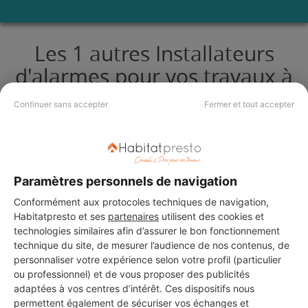
Les 1 autres Installateurs
d'alarmes pour vos travaux à
Almont-les-Junies
Continuer sans accepter
Fermer et tout accepter
MENUISERIE DALMON
SIMON
Almont-les-Junies
Paramètres personnels de navigation
Conformément aux protocoles techniques de navigation,
Voir sa fiche
Habitatpresto et ses
partenaires
utilisent des cookies et
technologies similaires afin d’assurer le bon fonctionnement
technique du site, de mesurer l’audience de nos contenus, de
personnaliser votre expérience selon votre profil (particulier
ou professionnel) et de vous proposer des publicités
adaptées à vos centres d’intérêt. Ces dispositifs nous
permettent également de sécuriser vos échanges et