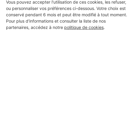
Vous pouvez accepter l'utilisation de ces cookies, les refuser,
PROFESSIONNEL, VOUS
ou personnaliser vos préférences ci-dessous. Votre choix est
conservé pendant 6 mois et peut être modifié à tout moment.
SOUHAITEZ NOUS
Pour plus d'informations et consulter la liste de nos
REJOINDRE ?
partenaires, accédez à notre
politique de cookies
.
M'inscrire gratuitement
Les Installateurs d'alarmes
autour de Durenque
Installateur d'alarmes Rodelle