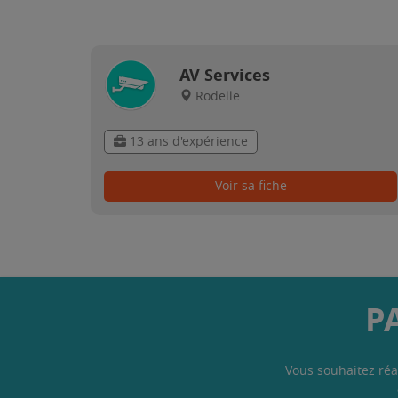
AV Services
Rodelle
13 ans d'expérience
Voir sa fiche
P
Vous souhaitez réa