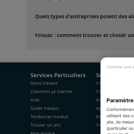
Quels types d'entreprises posent des al
Foissac : comment trouver et choisir un
Continuer sans 
Services Particuliers
Services Pro
Devis travaux
S'inscrire
Comment ça marche
Comment ça marc
Paramètre
Aide
Aide
Guide travaux
Application Mobile
Conformément 
utilisent des 
Tendances travaux
Mon espace
site, de mesur
Trouver un pro
Trouver des chanti
(particulier o
Mon espace