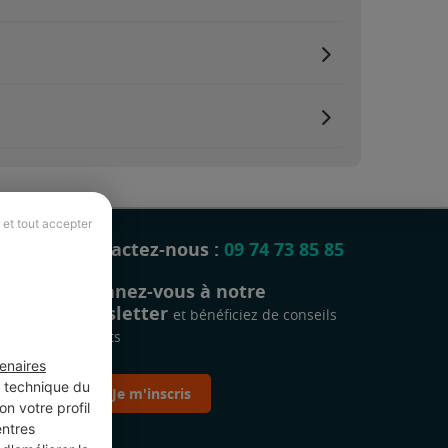
 et tout accepter
Contactez-nous :
09 74 73 85 85
Abonnez-vous à notre
newsletter
et bénéficiez de conseils
gratuits
enaires
t technique du
Je m'inscris
n votre profil
entres