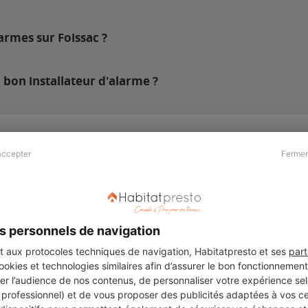
armes sur Foissac ?
 bon installateur d'alarme ?
accepter
Fermer
Presse & Partenaires
À propos
Revue de presse
Qui sommes nous ?
he
Kit média
Recrutement
s personnels de navigation
Témoignages
Légal
aux protocoles techniques de navigation, Habitatpresto et ses
part
cookies et technologies similaires afin d’assurer le bon fonctionnemen
Charte cookies
er l’audience de nos contenus, de personnaliser votre expérience selo
ers
u professionnel) et de vous proposer des publicités adaptées à vos c