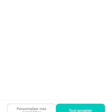
Aide
Témoignages
Guide travaux
Légal
Tendances travaux
Charte cookies
Trouver un pro
Mon espace
Contactez-nous :
09 74 73 85 85
Abonnez-vous à notre newsletter
et bénéficiez de
conseils gratuits
Je m'inscris
Suivez-nous
Votre coach travaux est là
pour vous guider 🛠️
Personnaliser mes
Tout accepter