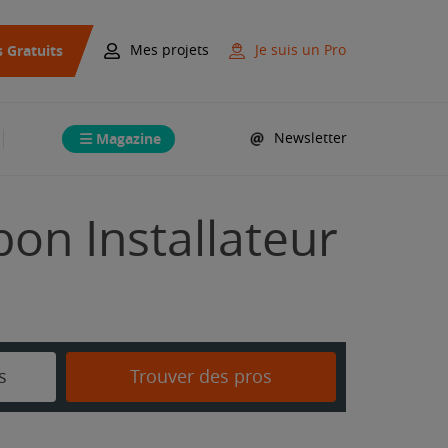
s Gratuits
Mes projets
Je suis un Pro
Magazine
Newsletter
bon Installateur
s
Trouver des pros