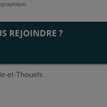
éographique.
S REJOINDRE ?
de-et-Thouels