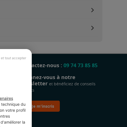
 et tout accepter
Contactez-nous :
09 74 73 85 85
Abonnez-vous à notre
newsletter
et bénéficiez de conseils
gratuits
enaires
t technique du
Je m'inscris
n votre profil
entres
d'améliorer la