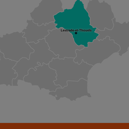
Lestrade-et-Thouels