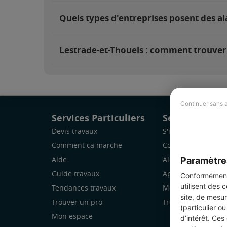
Quels types d'entreprises posent des al
Lestrade-et-Thouels : comment trouver e
Continuer sans 
Services Particuliers
Services Pro
Devis travaux
S'inscrire
Comment ça marche
Comment ça marc
Paramètre
Aide
Aide
Guide travaux
Application Mobile
Conformément 
utilisent des 
Tendances travaux
Mon espace
site, de mesur
Trouver un pro
Trouver des chanti
(particulier o
Mon espace
d’intérêt. Ces