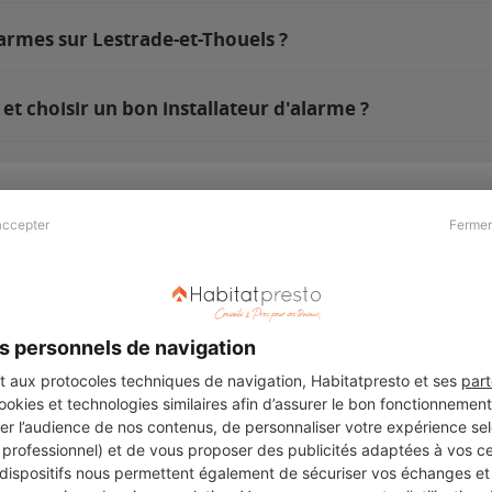
armes sur Lestrade-et-Thouels ?
t choisir un bon installateur d'alarme ?
accepter
Fermer
Presse & Partenaires
À propos
Revue de presse
Qui sommes nous ?
he
Kit média
Recrutement
s personnels de navigation
Témoignages
Légal
aux protocoles techniques de navigation, Habitatpresto et ses
part
cookies et technologies similaires afin d’assurer le bon fonctionnemen
Charte cookies
er l’audience de nos contenus, de personnaliser votre expérience selo
ers
u professionnel) et de vous proposer des publicités adaptées à vos c
 dispositifs nous permettent également de sécuriser vos échanges et 