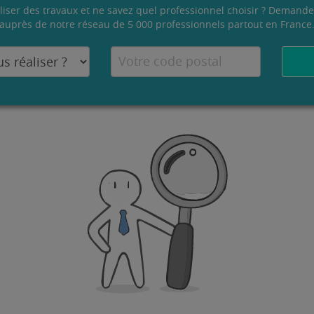
liser des travaux et ne savez quel professionnel choisir ? Demande
auprès de notre réseau de 5 000 professionnels partout en France