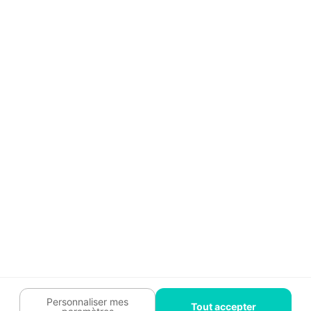
Aide
Témoignages
Guide travaux
Légal
Tendances travaux
Charte cookies
Trouver un pro
Mon espace
Contactez-nous :
09 74 73 85 85
Abonnez-vous à notre newsletter
et bénéficiez de
conseils gratuits
Je m'inscris
Suivez-nous
Votre coach travaux est là
pour vous guider 🛠️
Personnaliser mes
Tout accepter