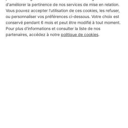
d'améliorer la pertinence de nos services de mise en relation.
PROFESSIONNEL, VOUS
Vous pouvez accepter l'utilisation de ces cookies, les refuser,
SOUHAITEZ NOUS
ou personnaliser vos préférences ci-dessous. Votre choix est
conservé pendant 6 mois et peut être modifié à tout moment.
REJOINDRE ?
Pour plus d'informations et consulter la liste de nos
partenaires, accédez à notre
politique de cookies
.
M'inscrire gratuitement
Les Installateurs d'alarmes
autour de Roussennac
Installateur d'alarmes Rodelle