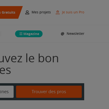
s Gratuits
Mes projets
Je suis un Pro
Magazine
Newsletter
uvez le bon
mes
zines
Trouver des pros