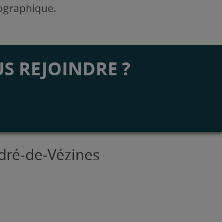
éographique.
S REJOINDRE ?
ndré-de-Vézines