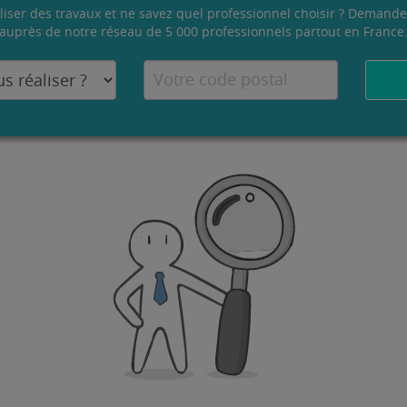
liser des travaux et ne savez quel professionnel choisir ? Demande
auprès de notre réseau de 5 000 professionnels partout en France