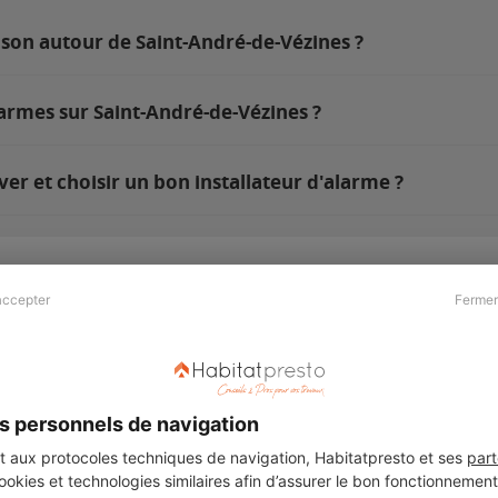
ison autour de Saint-André-de-Vézines ?
larmes sur Saint-André-de-Vézines ?
r et choisir un bon installateur d'alarme ?
accepter
Fermer
Presse & Partenaires
À propos
Revue de presse
Qui sommes nous ?
he
Kit média
Recrutement
s personnels de navigation
Témoignages
Légal
aux protocoles techniques de navigation, Habitatpresto et ses
part
cookies et technologies similaires afin d’assurer le bon fonctionnemen
Charte cookies