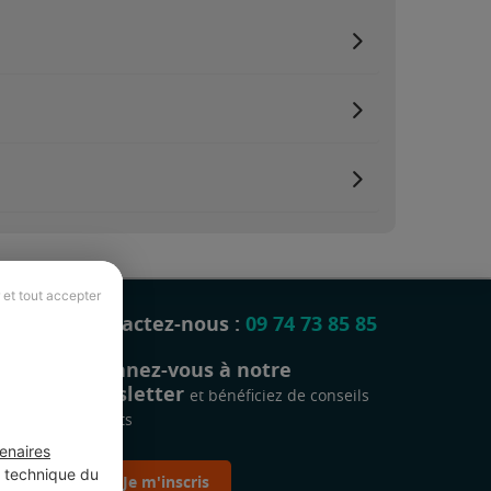
 et tout accepter
Contactez-nous :
09 74 73 85 85
Abonnez-vous à notre
newsletter
et bénéficiez de conseils
gratuits
enaires
t technique du
Je m'inscris