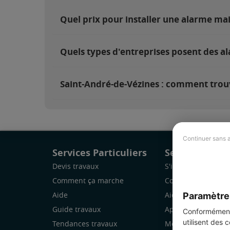
Quel prix pour installer une alarme ma
Quels types d'entreprises posent des a
Saint-André-de-Vézines : comment trouve
Continuer sans 
Services Particuliers
Services Pro
Devis travaux
S'inscrire
Comment ça marche
Comment ça marc
Paramètre
Aide
Aide
Guide travaux
Application Mobile
Conformément 
utilisent des 
Tendances travaux
Mon espace